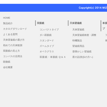
HOME
双眼鏡
天体望遠鏡
単
製品紹介
プ
カタログダウンロード
コンパクトタイプ
天体望遠鏡
よくある質問
ダハ双眼鏡
天体望遠鏡検査・調整
天体望遠鏡の選び方
スタンダード
特機製品
初めての天体観測
ズームタイプ
望遠鏡用品
双眼鏡の見え方
オペラグラス
昔懐かしい望遠鏡
コンパスの活用法
双眼鏡・単眼鏡 Q＆Ａ
星の話(初歩の方へ)
顕微鏡
会社概要