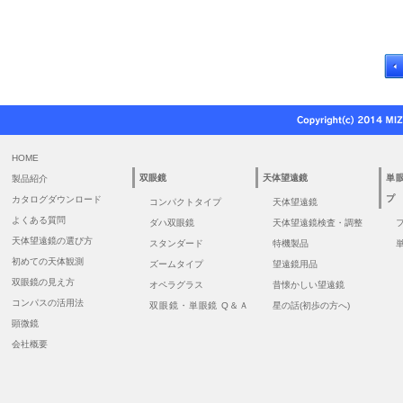
HOME
双眼鏡
天体望遠鏡
単
製品紹介
プ
カタログダウンロード
コンパクトタイプ
天体望遠鏡
よくある質問
ダハ双眼鏡
天体望遠鏡検査・調整
天体望遠鏡の選び方
スタンダード
特機製品
初めての天体観測
ズームタイプ
望遠鏡用品
双眼鏡の見え方
オペラグラス
昔懐かしい望遠鏡
コンパスの活用法
双眼鏡・単眼鏡 Q＆Ａ
星の話(初歩の方へ)
顕微鏡
会社概要